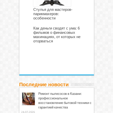
Стулья для мастеров-
парикмахеров:
особенности
Как деньги сводят с ума: 6
фильмов о финансовых
махинациях, от которых не
оторваться
Последние новости
Ремонт пылесосов в Казани:
профессиональное
восстановление бытовой техники с
гарантией качества
24.07.2026