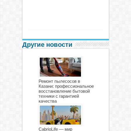
Другие новости
Ремонт пылесосов в
Казани: профессиональное
восстановление бытовой
техники с гарантией
качества
CabrioLife — мир