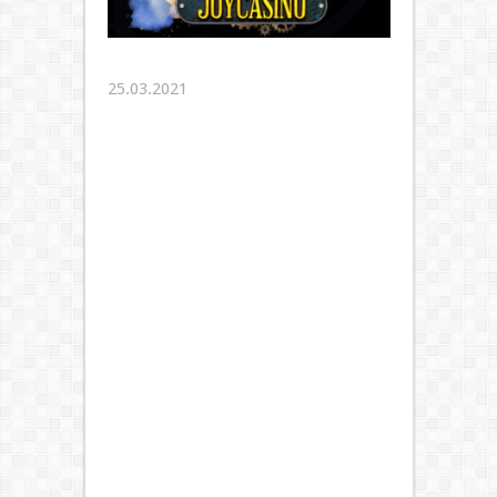
25.03.2021