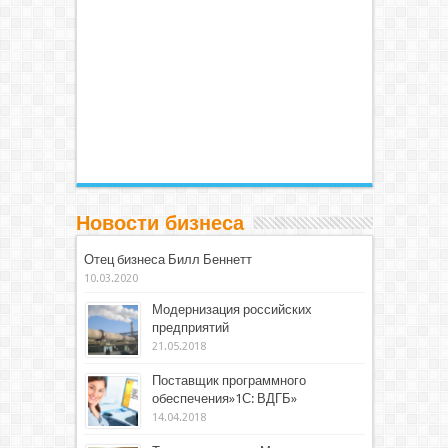
Новости бизнеса
Отец бизнеса Билл Беннетт
10.03.2020
Модернизация российских
предприятий
21.05.2018
Поставщик программного
обеспечения»1С: ВДГБ»
14.04.2018