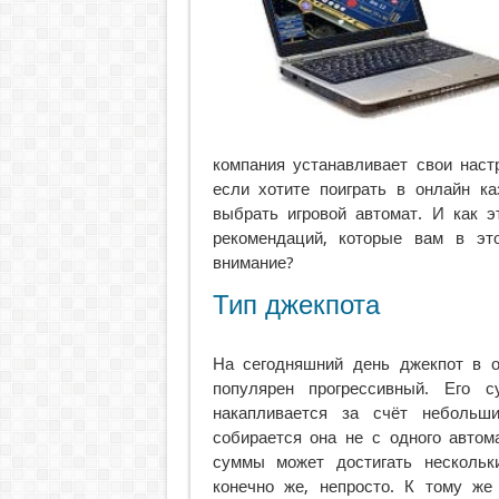
компания устанавливает свои наст
если хотите поиграть в онлайн ка
выбрать игровой автомат. И как э
рекомендаций, которые вам в эт
внимание?
Тип джекпота
На сегодняшний день джекпот в 
популярен прогрессивный. Его 
накапливается за счёт небольши
собирается она не с одного автом
суммы может достигать нескольк
конечно же, непросто. К тому ж