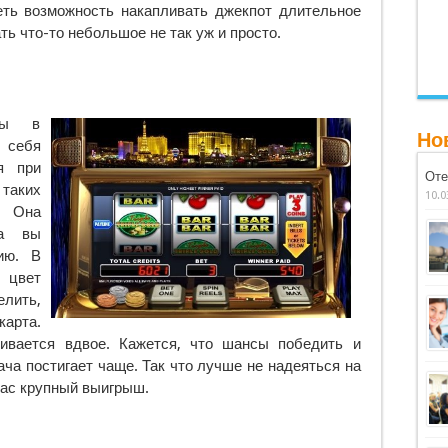
ть возможность накапливать джекпот длительное
ать что-то небольшое не так уж и просто.
аты в
Но
 себя
я при
Оте
 таких
10.0
. Она
да вы
ию. В
ь цвет
лить,
арта.
ивается вдвое. Кажется, что шансы победить и
ача постигает чаще. Так что лучше не надеяться на
вас крупный выигрыш.
м