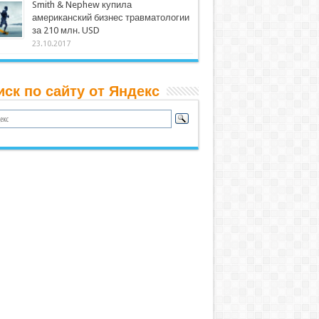
Smith & Nephew купила
американский бизнес травматологии
за 210 млн. USD
23.10.2017
иск по сайту от Яндекс