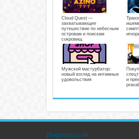
Cloud Quest —
Транз
захватывающее
ишеми
путешествие по небесным
симпт
островам и поискам
игнор
сокровищ
Мужской мастурбатор:
Покуп
новый взгляд на интимные
спецт
удовольствия
и пре
prava
Информация