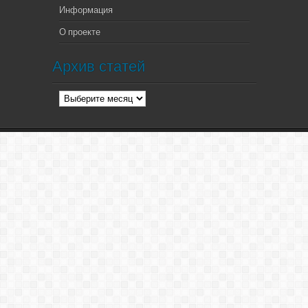
Информация
О проекте
Архив статей
Архив
статей