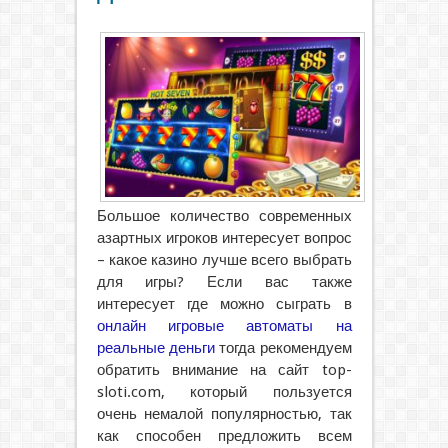
Большое количество современных
азартных игроков интересует вопрос
– какое казино лучше всего выбрать
для игры?
Если вас также
интересует где можно сыграть в
онлайн игровые автоматы на
реальные деньги
тогда рекомендуем
обратить внимание на сайт top-
sloti.com, который пользуется
очень немалой популярностью, так
как способен предложить всем