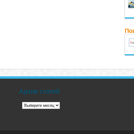
По
Архив статей
Архив
статей