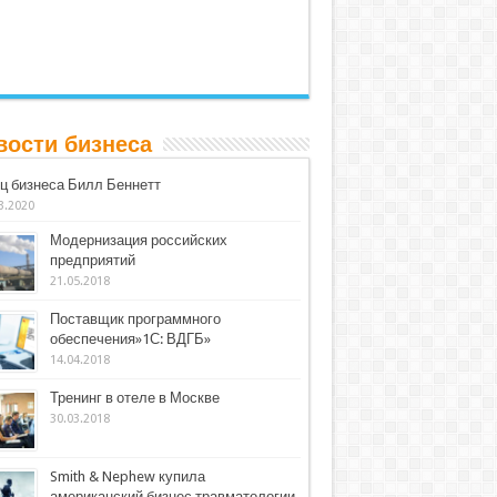
вости бизнеса
ц бизнеса Билл Беннетт
3.2020
Модернизация российских
предприятий
21.05.2018
Поставщик программного
обеспечения»1С: ВДГБ»
14.04.2018
Тренинг в отеле в Москве
30.03.2018
Smith & Nephew купила
американский бизнес травматологии