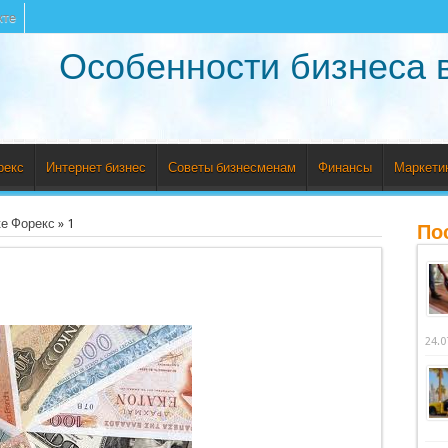
кте
Особенности бизнеса 
рекс
Интернет бизнес
Советы бизнесменам
Финансы
Маркети
ке Форекс
»
1
По
24.0