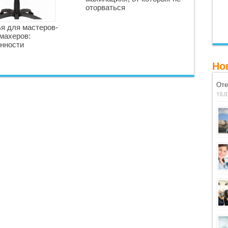
оторваться
я для мастеров-
махеров:
нности
Но
Оте
10.0