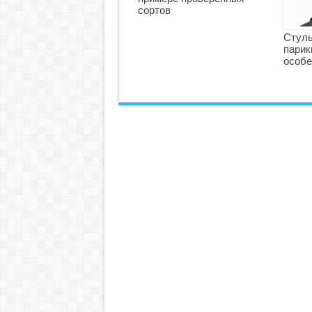
сортов
Стуль
парик
особе