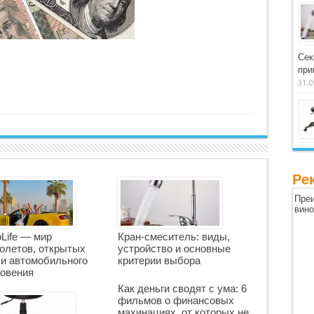
Сек
при
31.0
Ре
Преи
вин
oLife — мир
Кран-смеситель: виды,
олетов, открытых
устройство и основные
 и автомобильного
критерии выбора
овения
Как деньги сводят с ума: 6
фильмов о финансовых
махинациях, от которых не