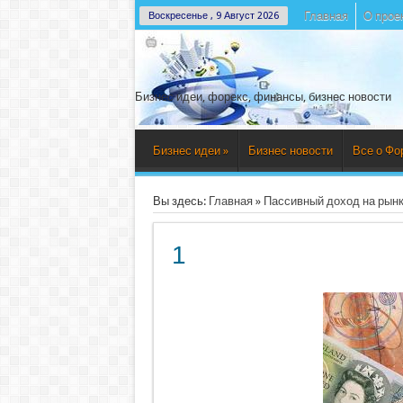
Главная
О прое
Воскресенье , 9 Август 2026
Бизнес идеи, форекс, финансы, бизнес новости
Бизнес идеи
»
Бизнес новости
Все о Фо
Вы здесь:
Главная
»
Пассивный доход на рын
1