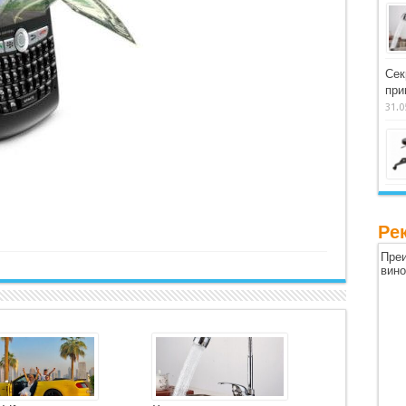
Сек
при
31.0
Ре
Преи
вин