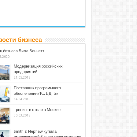
вости бизнеса
ц бизнеса Билл Беннетт
3.2020
Модернизация российских
предприятий
21.05.2018
Поставщик программного
обеспечения»1С: ВДГБ»
14.04.2018
Тренинг в отеле в Москве
30.03.2018
Smith & Nephew купила
американский бизнес травматологии