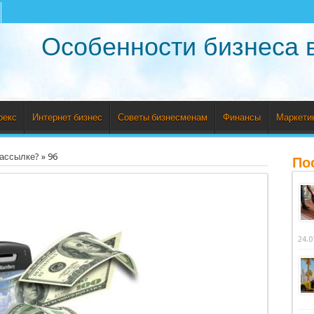
Особенности бизнеса 
рекс
Интернет бизнес
Советы бизнесменам
Финансы
Маркети
рассылке?
»
96
По
24.0