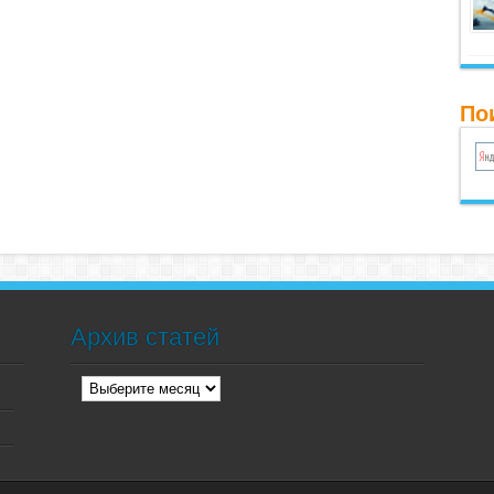
По
Архив статей
Архив
статей