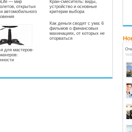
oLife — мир
Кран-смеситель: виды,
олетов, открытых
устройство и основные
 и автомобильного
критерии выбора
овения
Как деньги сводят с ума: 6
фильмов о финансовых
махинациях, от которых не
Но
оторваться
Оте
я для мастеров-
махеров:
10.0
нности