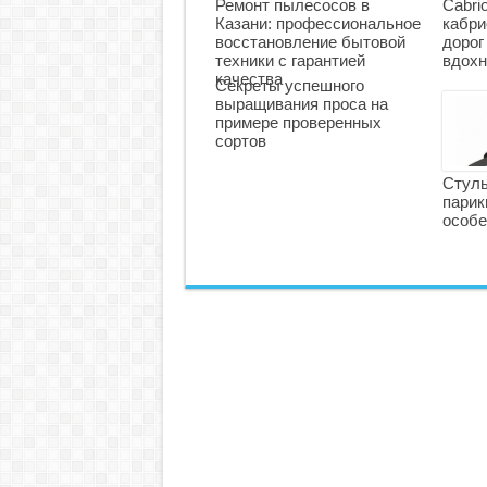
Ремонт пылесосов в
Cabri
Казани: профессиональное
кабри
восстановление бытовой
дорог
техники с гарантией
вдохн
качества
Секреты успешного
выращивания проса на
примере проверенных
сортов
Стуль
парик
особе