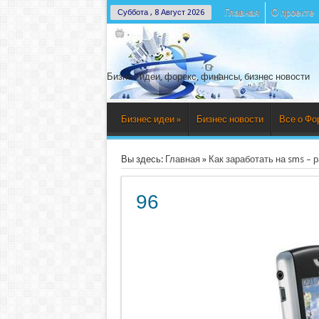
Главная
О проекте
Суббота , 8 Август 2026
Бизнес идеи, форекс, финансы, бизнес новости
Бизнес идеи
»
Бизнес новости
Все о Фо
Вы здесь:
Главная
»
Как заработать на sms – 
96