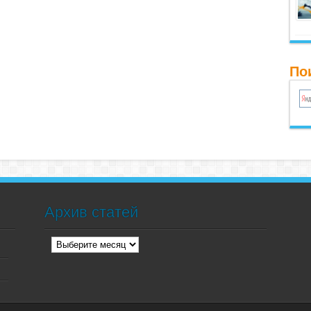
По
Архив статей
Архив
статей