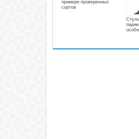
примере проверенных
сортов
Стуль
парик
особе