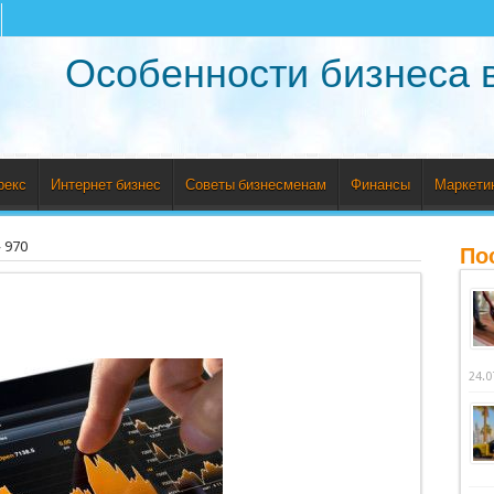
Особенности бизнеса 
рекс
Интернет бизнес
Советы бизнесменам
Финансы
Маркети
»
970
По
24.0