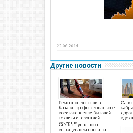
22.06.2014
Другие новости
Ремонт пылесосов в
Cabri
Казани: профессиональное
кабри
восстановление бытовой
дорог
техники с гарантией
вдохн
качества
Секреты успешного
выращивания проса на