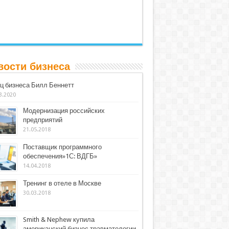
вости бизнеса
ц бизнеса Билл Беннетт
3.2020
Модернизация российских
предприятий
21.05.2018
Поставщик программного
обеспечения»1С: ВДГБ»
14.04.2018
Тренинг в отеле в Москве
30.03.2018
Smith & Nephew купила
американский бизнес травматологии