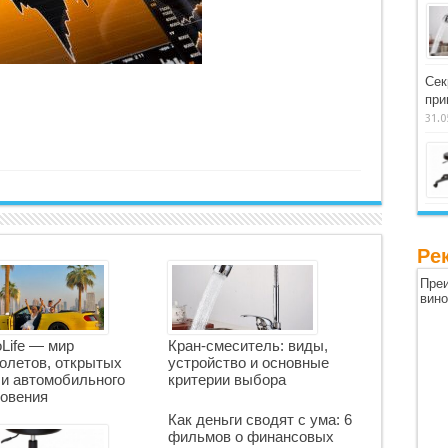
Сек
при
31.0
Ре
Преи
вин
oLife — мир
Кран-смеситель: виды,
олетов, открытых
устройство и основные
 и автомобильного
критерии выбора
овения
Как деньги сводят с ума: 6
фильмов о финансовых