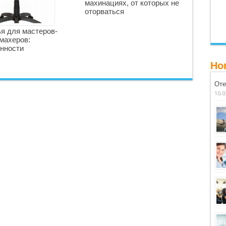
махинациях, от которых не
оторваться
я для мастеров-
махеров:
нности
Но
Оте
10.0