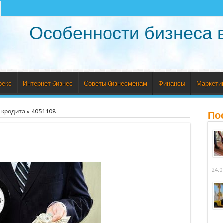
Особенности бизнеса 
рекс
Интернет бизнес
Советы бизнесменам
Финансы
Маркети
 кредита
»
4051108
По
24.0