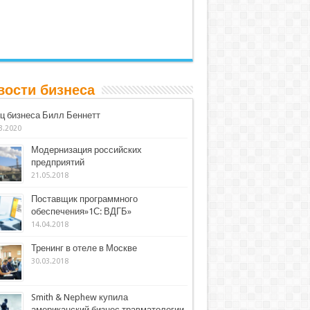
вости бизнеса
ц бизнеса Билл Беннетт
3.2020
Модернизация российских
предприятий
21.05.2018
Поставщик программного
обеспечения»1С: ВДГБ»
14.04.2018
Тренинг в отеле в Москве
30.03.2018
Smith & Nephew купила
американский бизнес травматологии