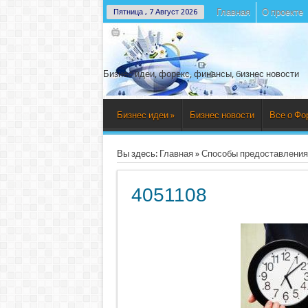
Главная
О проекте
Пятница , 7 Август 2026
Бизнес идеи, форекс, финансы, бизнес новости
Бизнес идеи
»
Бизнес новости
Все о Фо
Вы здесь:
Главная
»
Способы предоставления
4051108