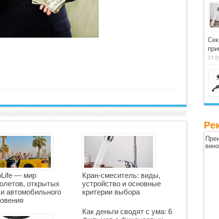
Сек
при
31.0
Ре
Преи
вин
oLife — мир
Кран-смеситель: виды,
олетов, открытых
устройство и основные
 и автомобильного
критерии выбора
овения
Как деньги сводят с ума: 6