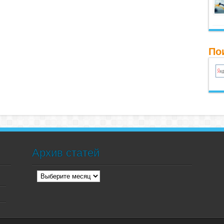
По
Архив статей
Архив
статей