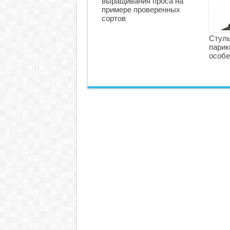
выращивания проса на
примере проверенных
сортов
Стуль
парик
особе