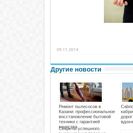
09.11.2014
Другие новости
Ремонт пылесосов в
Cabri
Казани: профессиональное
кабри
восстановление бытовой
дорог
техники с гарантией
вдохн
качества
Секреты успешного