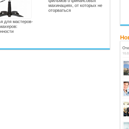
фильмов о финансовых
махинациях, от которых не
оторваться
я для мастеров-
махеров:
нности
Но
Оте
10.0