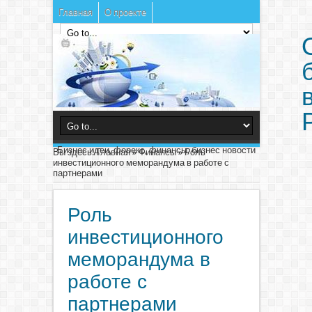
Главная
О проекте
Бизнес идеи, форекс, финансы, бизнес новости
Вы здесь:
Главная
»
Финансы
»
Роль
инвестиционного меморандума в работе с
партнерами
Роль
инвестиционного
меморандума в
работе с
партнерами