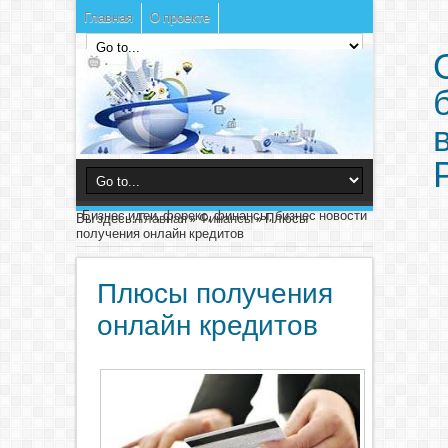
Главная
О проекте
Бизнес идеи, форекс, финансы, бизнес новости
Вы здесь:
Главная
»
Финансы
»
Плюсы
получения онлайн кредитов
Плюсы получения
онлайн кредитов