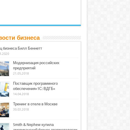
вости бизнеса
ц бизнеса Билл Беннетт
3.2020
Модернизация российских
предприятий
21.05.2018
Поставщик программного
обеспечения»1С: ВДГБ»
14.04.2018
Тренинг в отеле в Москве
30.03.2018
Smith & Nephew купила
американский бизнес травматологии