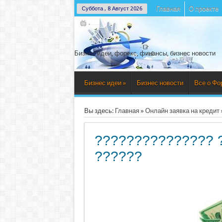
Главная
О проекте
Суббота , 8 Август 2026
Бизнес идеи, форекс, финансы, бизнес новости
Бизнес идеи
»
Бизнес новости
Все о Фо
Вы здесь:
Главная
»
Онлайн заявка на кредит
??????????????? 
??????