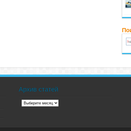
По
Архив статей
Архив
статей