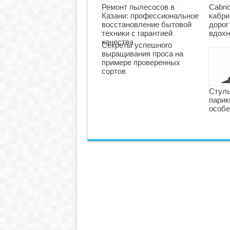
Ремонт пылесосов в
Cabri
Казани: профессиональное
кабри
восстановление бытовой
дорог
техники с гарантией
вдохн
качества
Секреты успешного
выращивания проса на
примере проверенных
сортов
Стуль
парик
особе