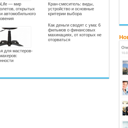
oLife — мир
Кран-смеситель: виды,
олетов, открытых
устройство и основные
 и автомобильного
критерии выбора
овения
Как деньги сводят с ума: 6
фильмов о финансовых
махинациях, от которых не
Но
оторваться
Оте
я для мастеров-
10.0
махеров:
нности