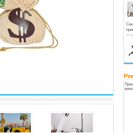
Сек
при
31.0
Ре
Преи
вин