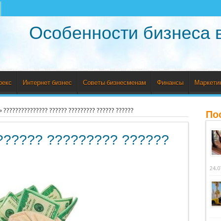
Особенности бизнеса 
рекс
Интернет бизнес
Советы бизнесменам
Финансы
Маркети
»
??????????????? ?????? ????????? ?????? ??????
По
?????? ????????? ??????
24.0