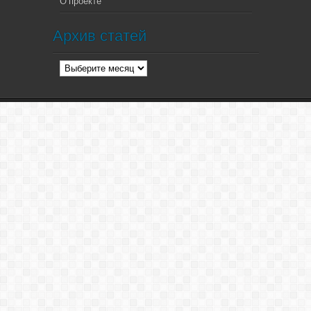
О проекте
Архив статей
Архив
статей