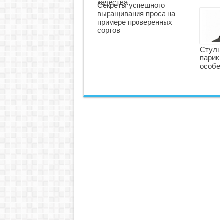
качества
Секреты успешного
выращивания проса на
примере проверенных
сортов
Стуль
парик
особе