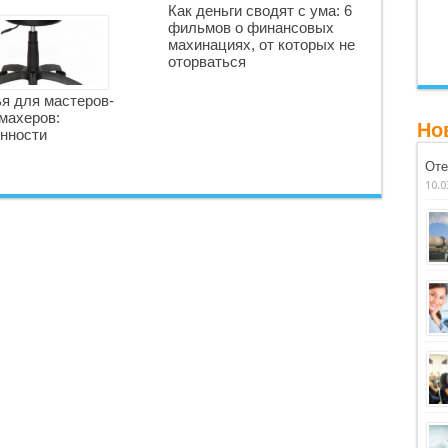
Как деньги сводят с ума: 6
фильмов о финансовых
махинациях, от которых не
оторваться
я для мастеров-
махеров:
Но
нности
Оте
10.0