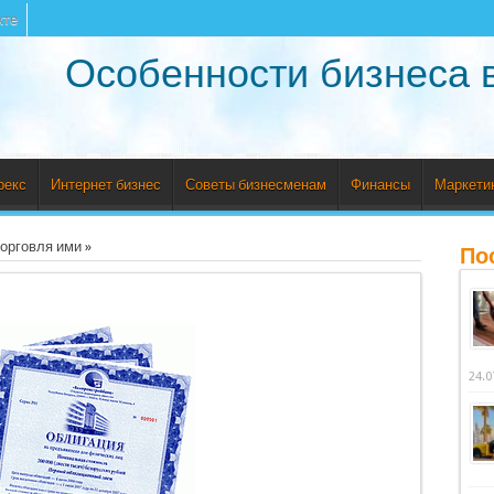
кте
Особенности бизнеса 
рекс
Интернет бизнес
Советы бизнесменам
Финансы
Маркети
торговля ими
»
По
24.0