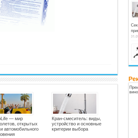
Сек
при
31.0
Ре
Преи
вин
oLife — мир
Кран-смеситель: виды,
олетов, открытых
устройство и основные
 и автомобильного
критерии выбора
овения