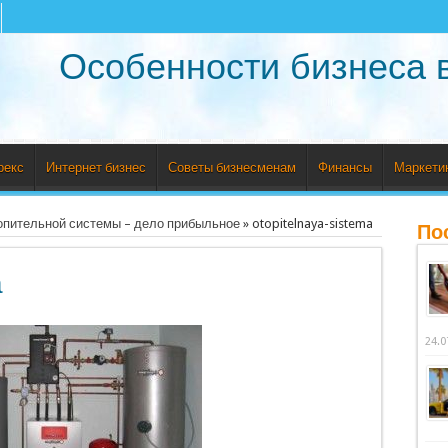
Особенности бизнеса 
рекс
Интернет бизнес
Советы бизнесменам
Финансы
Маркети
опительной системы – дело прибыльное
»
otopitelnaya-sistema
По
a
24.0