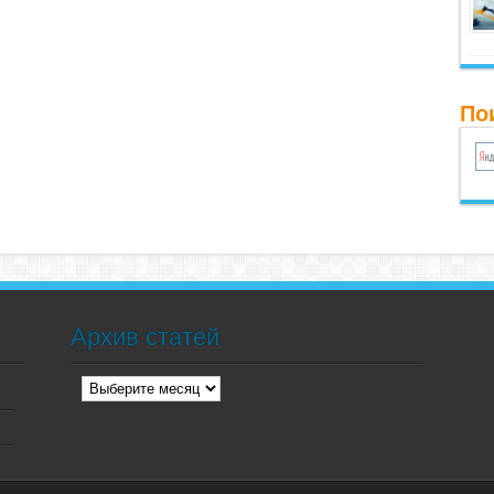
По
Архив статей
Архив
статей