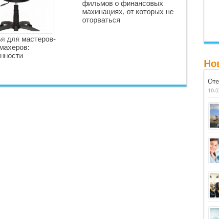
фильмов о финансовых
махинациях, от которых не
оторваться
я для мастеров-
махеров:
нности
Но
Оте
10.0