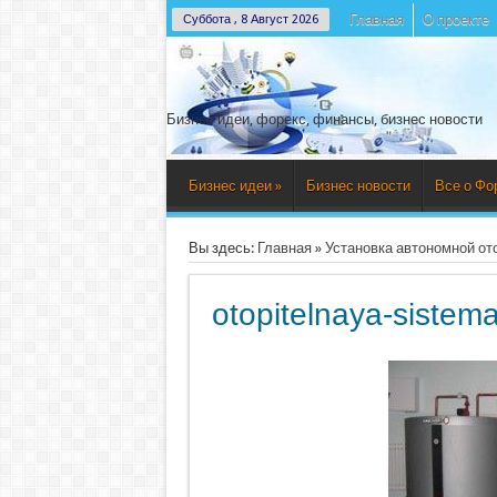
Главная
О проекте
Суббота , 8 Август 2026
Бизнес идеи, форекс, финансы, бизнес новости
Бизнес идеи
»
Бизнес новости
Все о Фо
Вы здесь:
Главная
»
Установка автономной от
otopitelnaya-sistem