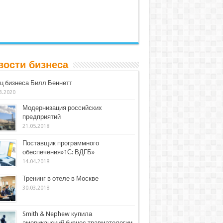
вости бизнеса
ц бизнеса Билл Беннетт
3.2020
Модернизация российских
предприятий
21.05.2018
Поставщик программного
обеспечения»1С: ВДГБ»
14.04.2018
Тренинг в отеле в Москве
30.03.2018
Smith & Nephew купила
американский бизнес травматологии