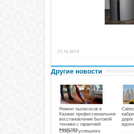
27.10.2014
Другие новости
Ремонт пылесосов в
Cabri
Казани: профессиональное
кабри
восстановление бытовой
дорог
техники с гарантией
вдохн
качества
Секреты успешного