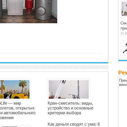
Сек
при
31.0
Ре
Преи
вин
oLife — мир
Кран-смеситель: виды,
олетов, открытых
устройство и основные
 и автомобильного
критерии выбора
овения
Как деньги сводят с ума: 6