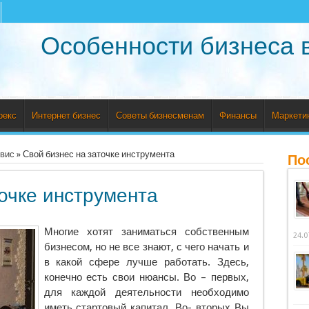
Особенности бизнеса 
рекс
Интернет бизнес
Советы бизнесменам
Финансы
Маркети
рвис
»
Свой бизнес на заточке инструмента
По
очке инструмента
Многие хотят заниматься собственным
24.0
бизнесом, но не все знают, с чего начать и
в какой сфере лучше работать. Здесь,
конечно есть свои нюансы. Во – первых,
для каждой деятельности необходимо
иметь стартовый капитал.
Во- вторых Вы