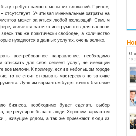
 быту требует намного меньших вложений. Причем,
е – отсутствует. Учитывая минимальные затраты на
рументов может заняться любой желающий. Самым
фере, является заточка инструментов для салонов
 здесь так же практически свободен, а количество
торые нуждаются в данных услугах, очень велико.
Но
Оте
ать востребованное направление, необходимо
10.0
и отыскать для себя сегмент услуг, не имеющий
е все мелочи. К примеру, если в небольшом городе
кие, то не стоит открывать мастерскую по заточке
трумента. Лучшим вариантом будет точить бытовые
цию бизнеса, необходимо будет сделать выбор
та, где регулярно бывают люди. Хорошим вариантом
йки , живущие рядом, а так же приезжают люди из