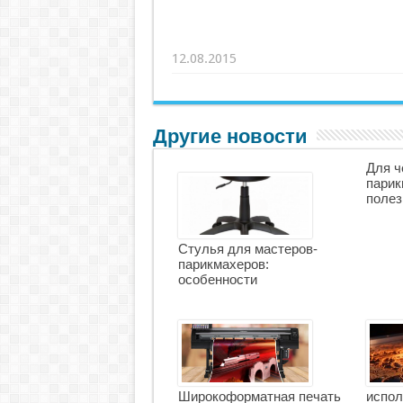
12.08.2015
Другие новости
Для ч
парик
полез
Стулья для мастеров-
парикмахеров:
особенности
Широкоформатная печать
испол