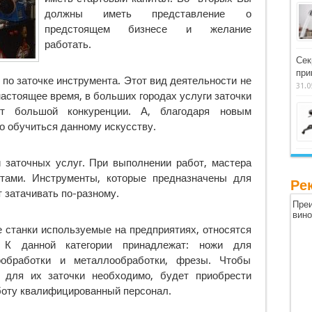
должны иметь представление о
предстоящем бизнесе и желание
работать.
Сек
при
по заточке инструмента. Этот вид деятельности не
31.0
 настоящее время, в больших городах услуги заточки
т большой конкуренции. А, благодаря новым
о обучиться данному искусству.
 заточных услуг. При выполнении работ, мастера
тами. Инструменты, которые предназначены для
Ре
 затачивать по-разному.
Преи
вин
е станки используемые на предприятиях, относятся
 К данной категории принадлежат: ножи для
ообработки и металлообработки, фрезы. Чтобы
с для их заточки необходимо, будет приобрести
аботу квалифицированный персонал.