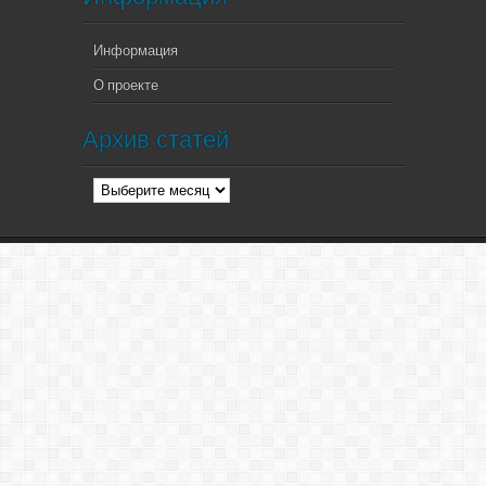
Информация
О проекте
Архив статей
Архив
статей