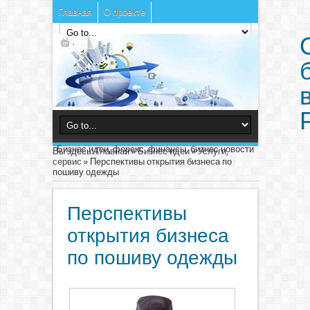
Главная
О проекте
Бизнес идеи, форекс, финансы, бизнес новости
Вы здесь:
Главная
»
Бизнес идеи
»
Услуги,
сервис
»
Перспективы открытия бизнеса по
пошиву одежды
Перспективы
открытия бизнеса
по пошиву одежды