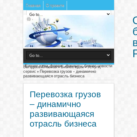
Главная
О проекте
Бизнес идеи, форекс, финансы, бизнес новости
Вы здесь:
Главная
»
Бизнес идеи
»
Услуги,
сервис
»
Перевозка грузов – динамично
развивающаяся отрасль бизнеса
Перевозка грузов
– динамично
развивающаяся
отрасль бизнеса