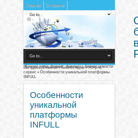
Главная
О проекте
Бизнес идеи, форекс, финансы, бизнес новости
Вы здесь:
Главная
»
Бизнес идеи
»
Услуги,
сервис
»
Особенности уникальной платформы
INFULL
Особенности
уникальной
платформы
INFULL