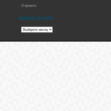
О проекте
Архив статей
Архив
статей