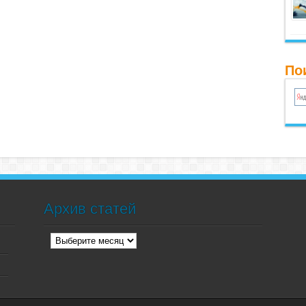
По
Архив статей
Архив
статей