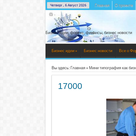
Главная
О проекте
Четверг , 6 Август 2026
Бизнес идеи, форекс, финансы, бизнес новости
Бизнес идеи
»
Бизнес новости
Все о Фо
Вы здесь:
Главная
»
Мини типография как биз
17000