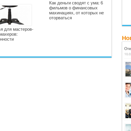
Как деньги сводят с ума: 6
фильмов о финансовых
махинациях, от которых не
оторваться
я для мастеров-
махеров:
Но
нности
Оте
10.0