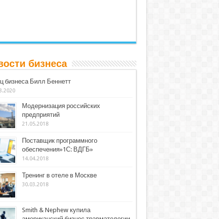
вости бизнеса
ц бизнеса Билл Беннетт
3.2020
Модернизация российских
предприятий
21.05.2018
Поставщик программного
обеспечения»1С: ВДГБ»
14.04.2018
Тренинг в отеле в Москве
30.03.2018
Smith & Nephew купила
американский бизнес травматологии