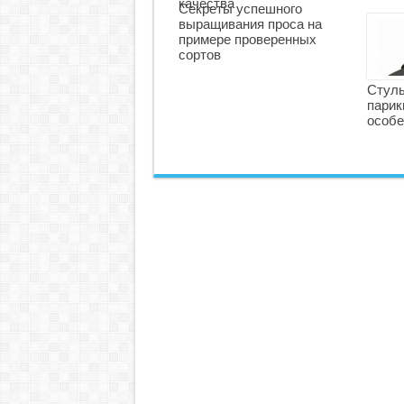
качества
Секреты успешного
выращивания проса на
примере проверенных
сортов
Стуль
парик
особе