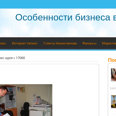
Особенности бизнеса 
рекс
Интернет бизнес
Советы бизнесменам
Финансы
Маркети
нес идея
»
17000
По
24.0