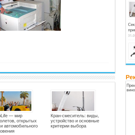
Сек
при
31.0
Ре
Преи
вин
oLife — мир
Кран-смеситель: виды,
олетов, открытых
устройство и основные
 и автомобильного
критерии выбора
овения