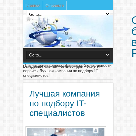
Главная
О проекте
Бизнес идеи, форекс, финансы, бизнес новости
Вы здесь:
Главная
»
Бизнес идеи
»
Услуги,
сервис
»
Лучшая компания по подбору IT-
специалистов
Лучшая компания
по подбору IT-
специалистов