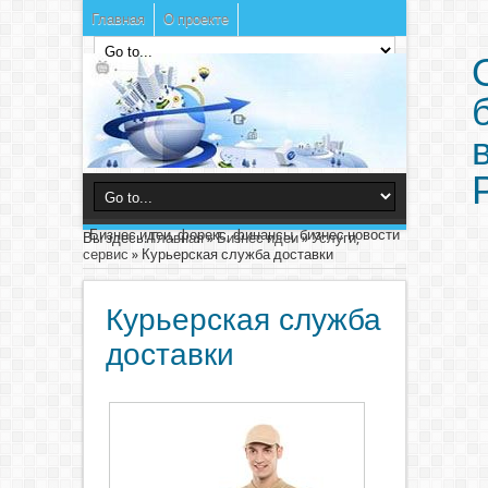
Главная
О проекте
Бизнес идеи, форекс, финансы, бизнес новости
Вы здесь:
Главная
»
Бизнес идеи
»
Услуги,
сервис
»
Курьерская служба доставки
Курьерская служба
доставки