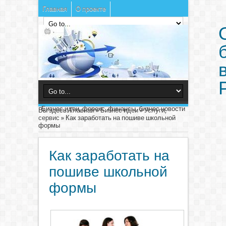
Главная
О проекте
Бизнес идеи, форекс, финансы, бизнес новости
Вы здесь:
Главная
»
Бизнес идеи
»
Услуги,
сервис
»
Как заработать на пошиве школьной
формы
Как заработать на
пошиве школьной
формы