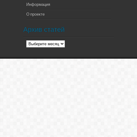
Информация
О проекте
Архив статей
Архив
статей