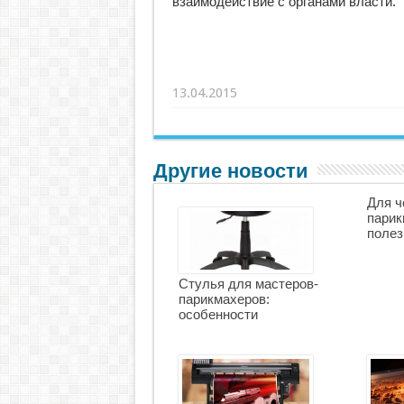
взаимодействие с органами власти.
13.04.2015
Другие новости
Для ч
парик
полез
Стулья для мастеров-
парикмахеров:
особенности