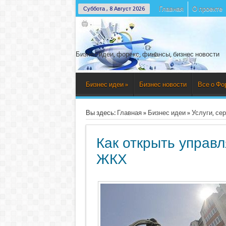
Главная
О проекте
Суббота , 8 Август 2026
Бизнес идеи, форекс, финансы, бизнес новости
Бизнес идеи
»
Бизнес новости
Все о Фо
Вы здесь:
Главная
»
Бизнес идеи
»
Услуги, се
Как открыть управ
ЖКХ