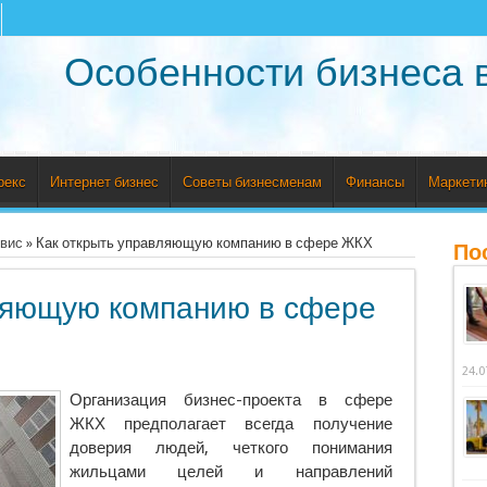
Особенности бизнеса 
рекс
Интернет бизнес
Советы бизнесменам
Финансы
Маркети
рвис
»
Как открыть управляющую компанию в сфере ЖКХ
По
ляющую компанию в сфере
24.0
Организация бизнес-проекта в сфере
ЖКХ предполагает всегда получение
доверия людей, четкого понимания
жильцами целей и направлений