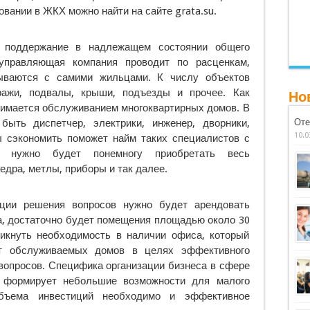
ании в ЖКХ можно найти на сайте grata.su.
 поддержание в надлежащем состоянии общего
управляющая компания проводит по расценкам,
вываются с самими жильцами. К числу объектов
ражи, подвалы, крыши, подъезды и прочее. Как
Но
нимается обслуживанием многоквартирных домов. В
быть диспетчер, электрики, инженер, дворники,
Оте
10.0
ы сэкономить поможет найм таких специалистов с
м нужно будет понемногу приобретать весь
дра, метлы, приборы и так далее.
ации решения вопросов нужно будет арендовать
а, достаточно будет помещения площадью около 30
никнуть необходимость в наличии офиса, который
т обслуживаемых домов в целях эффективного
вопросов. Специфика организации бизнеса в сфере
а формирует небольшие возможности для малого
объема инвестиций необходимо и эффективное