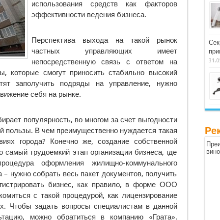
использования средств как факторов
эффективности ведения бизнеса.
Перспектива выхода на такой рынок
Сек
частных управляющих имеет
при
непосредственную связь с ответом на
31.0
ты, которые смогут приносить стабильно высокий
отят заполучить подряды на управление, нужно
вижение себя на рынке.
ирает популярность, во многом за счет выгодности
Ре
ой пользы. В чем преимущественно нуждается такая
виях города? Конечно же, создание собственной
Преи
о самый трудоемкий этап организации бизнеса, где
вин
роцедура оформления жилищно-коммунального
 – нужно собрать весь пакет документов, получить
гистрировать бизнес, как правило, в форме ООО
комиться с такой процедурой, как лицензирование
х. Чтобы задать вопросы специалистам в данной
ьтацию, можно обратиться в компанию «Грата».