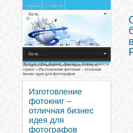
Главная
О проекте
Бизнес идеи, форекс, финансы, бизнес новости
Вы здесь:
Главная
»
Бизнес идеи
»
Услуги,
сервис
»
Изготовление фотокниг – отличная
бизнес идея для фотографов
Изготовление
фотокниг –
отличная бизнес
идея для
фотографов