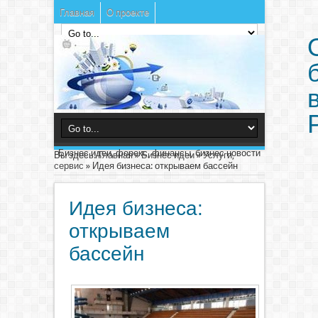
Главная
О проекте
Бизнес идеи, форекс, финансы, бизнес новости
Вы здесь:
Главная
»
Бизнес идеи
»
Услуги,
сервис
»
Идея бизнеса: открываем бассейн
Идея бизнеса:
открываем
бассейн