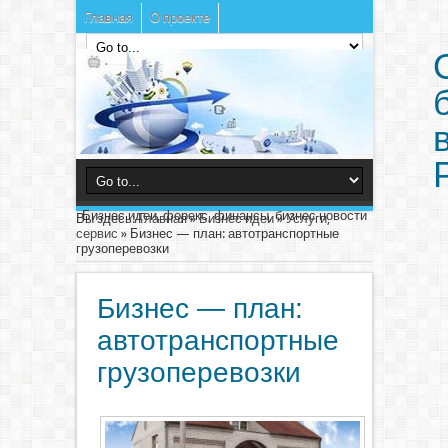
Главная
О проекте
Бизнес идеи, форекс, финансы, бизнес новости
Вы здесь:
Главная
»
Бизнес идеи
»
Услуги,
сервис
»
Бизнес — план: автотранспортные
грузоперевозки
Бизнес — план:
автотранспортные
грузоперевозки