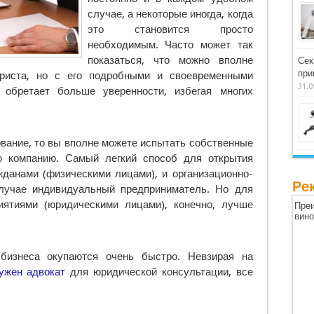
случае, а некоторые иногда, когда
это становится просто
необходимым.
Часто может так
показаться, что можно вполне
Сек
при
риста, но с его подробными и своевременными
31.0
 обретает больше уверенности, избегая многих
ование, то вы вполне можете испытать собственные
ю компанию. Самый легкий способ для открытия
жданами (физическими лицами), и организационно-
Ре
лучае индивидуальный предприниматель. Но для
иятиями (юридическими лицами), конечно, лучше
Преи
вин
бизнеса окупаются очень быстро. Невзирая на
ужен адвокат
для юридической консультации, все