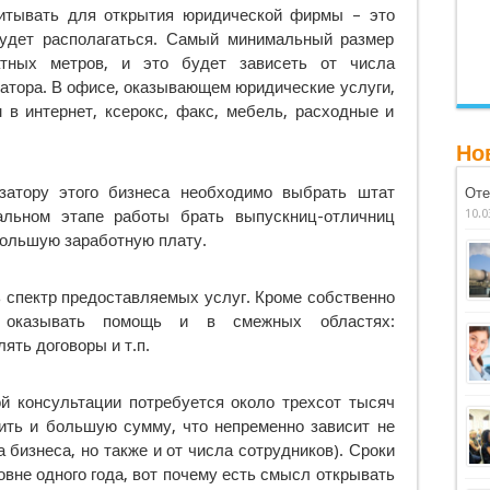
читывать для открытия юридической фирмы – это
будет располагаться. Самый минимальный размер
тных метров, и это будет зависеть от числа
затора. В офисе, оказывающем юридические услуги,
в интернет, ксерокс, факс, мебель, расходные и
Но
затору этого бизнеса необходимо выбрать штат
Оте
альном этапе работы брать выпускниц-отличниц
10.0
большую заработную плату.
 спектр предоставляемых услуг. Кроме собственно
о оказывать помощь и в смежных областях:
ять договоры и т.п.
й консультации потребуется около трехсот тысяч
жить и большую сумму, что непременно зависит не
 бизнеса, но также и от числа сотрудников). Сроки
овне одного года, вот почему есть смысл открывать