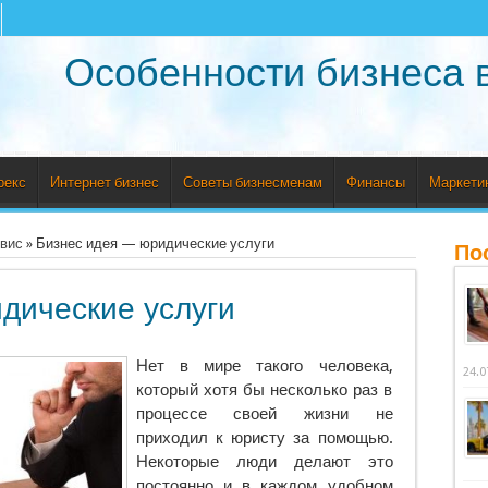
Особенности бизнеса 
рекс
Интернет бизнес
Советы бизнесменам
Финансы
Маркети
рвис
»
Бизнес идея — юридические услуги
По
дические услуги
Нет в мире такого человека,
24.0
который хотя бы несколько раз в
процессе своей жизни не
приходил к юристу за помощью.
Некоторые люди делают это
постоянно и в каждом удобном