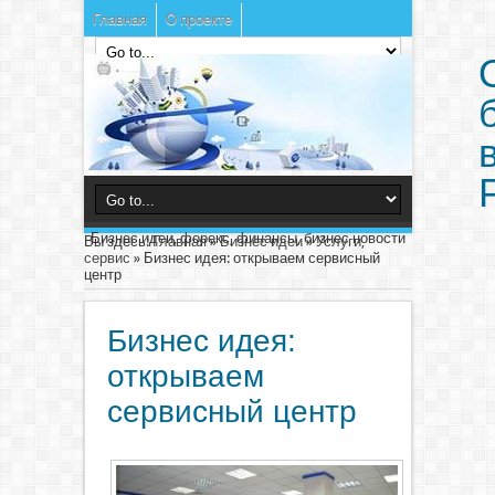
Главная
О проекте
Бизнес идеи, форекс, финансы, бизнес новости
Вы здесь:
Главная
»
Бизнес идеи
»
Услуги,
сервис
»
Бизнес идея: открываем сервисный
центр
Бизнес идея:
открываем
сервисный центр