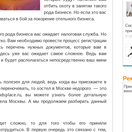
отбить охоту в занятии такого
рода бизнесе. Но если это вас
ваться в бой за покорение отельного бизнеса.
Сек
при
го рода бизнеса вас ожидает налоговая служба. Но
31.0
гко. Вам необходимо провести процесс регистрации
сь перечень нужных документов, которые вам в
здесь уже вас ожидает самое сложное. Ведь вам
м и будет располагаться непосредственно ваш мини
Ре
ь полезен для людей, ведь когда вы приезжаете в
Преи
о переночевать, то хостел в Москве недорого — это
вин
ndsplace.ru, вы можете узнать более детальную
тела Москвы. А мы продолжаем разбирать данный
дет сложно, то для того чтобы его приняли
отрудиться. В первую очередь это связано с тем,