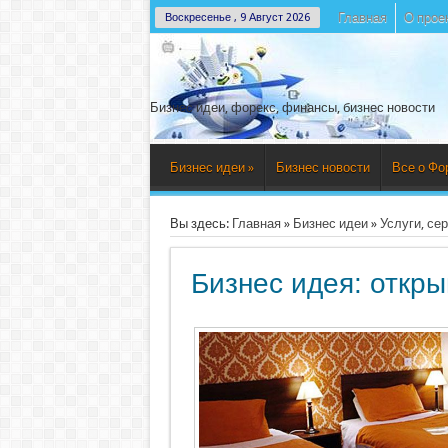
Главная
О прое
Воскресенье , 9 Август 2026
Бизнес идеи, форекс, финансы, бизнес новости
Бизнес идеи
»
Бизнес новости
Все о Фо
Вы здесь:
Главная
»
Бизнес идеи
»
Услуги, се
Бизнес идея: откр