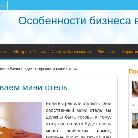
кте
Особенности бизнеса 
рекс
Интернет бизнес
Советы бизнесменам
Финансы
Маркети
рвис
»
Бизнес идея: открываем мини отель
По
ываем мини отель
Если вы решили открыть свой
24.0
собственный мини отель вы
должны быть готовы к тому,
что у вас на пути будет очень
много всяческих
помех,
которые будут пытаться вам