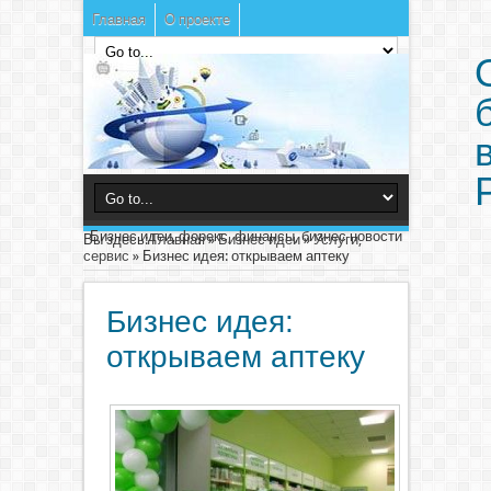
Главная
О проекте
Бизнес идеи, форекс, финансы, бизнес новости
Вы здесь:
Главная
»
Бизнес идеи
»
Услуги,
сервис
»
Бизнес идея: открываем аптеку
Бизнес идея:
открываем аптеку