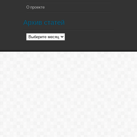
О проекте
Архив статей
Архив
статей