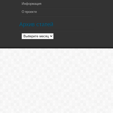
Информация
О проекте
Архив статей
Архив
статей