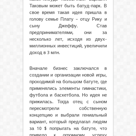
Таковым может быть батуд-парк.
В
свое время такая идея пришла в
голову семье Плату – отцу Рику и
сыну Джеффу. Став
предпринимателями, они за
несколько лет, исходя из двух-
миллионных инвестиций, увеличили
доход в 3 млн.
Вначале бизнес заключался в
создании и организации новой игры,
проходимой на большом батуте, где
применялись элементы гимнастики,
футбола и баскетбола. Но идея не
прижилась. Тогда отец с сыном
пересмотрели собственную
концепцию и выбрали гениальный
вариант, который предлагал людям
за 10 $ попрыгать на батуте, что
привело к огромному успеху