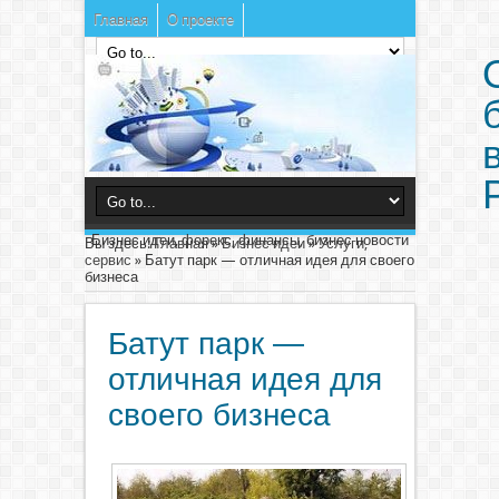
Главная
О проекте
Бизнес идеи, форекс, финансы, бизнес новости
Вы здесь:
Главная
»
Бизнес идеи
»
Услуги,
сервис
»
Батут парк — отличная идея для своего
бизнеса
Батут парк —
отличная идея для
своего бизнеса