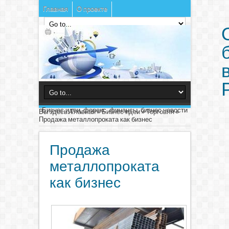
Главная
О проекте
Бизнес идеи, форекс, финансы, бизнес новости
Вы здесь:
Главная
»
Бизнес идеи
»
Торговля
»
Продажа металлопроката как бизнес
Продажа
металлопроката
как бизнес