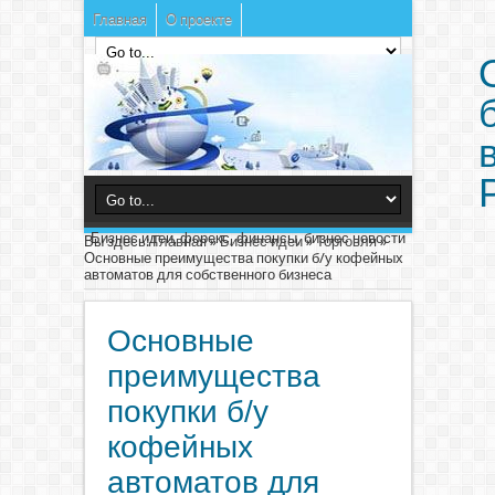
Главная
О проекте
Бизнес идеи, форекс, финансы, бизнес новости
Вы здесь:
Главная
»
Бизнес идеи
»
Торговля
»
Основные преимущества покупки б/у кофейных
автоматов для собственного бизнеса
Основные
преимущества
покупки б/у
кофейных
автоматов для