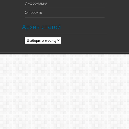
Информация
О проекте
Архив статей
Архив
статей