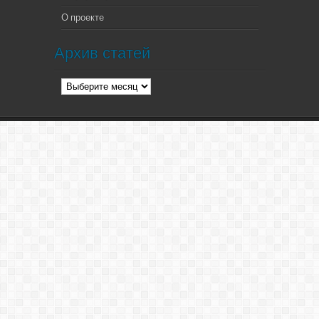
О проекте
Архив статей
Архив
статей