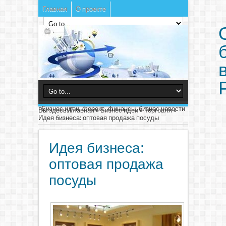
Главная
О проекте
Бизнес идеи, форекс, финансы, бизнес новости
Вы здесь:
Главная
»
Бизнес идеи
»
Торговля
»
Идея бизнеса: оптовая продажа посуды
Идея бизнеса:
оптовая продажа
посуды