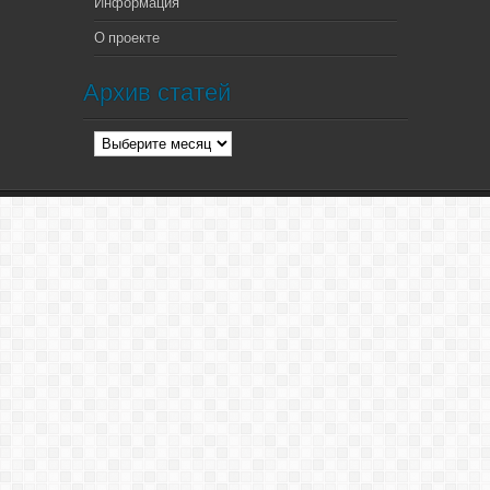
Информация
О проекте
Архив статей
Архив
статей