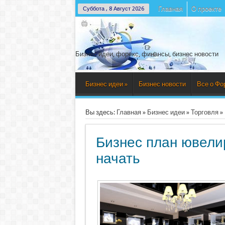
Главная
О проекте
Суббота , 8 Август 2026
Бизнес идеи, форекс, финансы, бизнес новости
Бизнес идеи
»
Бизнес новости
Все о Фо
Вы здесь:
Главная
»
Бизнес идеи
»
Торговля
»
Бизнес план ювелир
начать