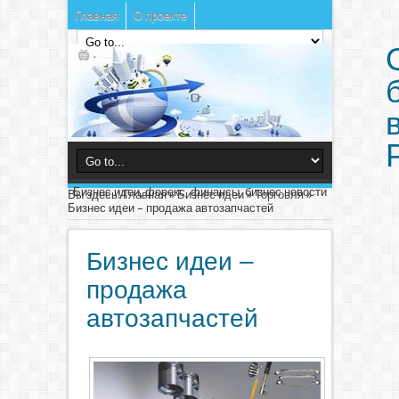
Главная
О проекте
Бизнес идеи, форекс, финансы, бизнес новости
Вы здесь:
Главная
»
Бизнес идеи
»
Торговля
»
Бизнес идеи – продажа автозапчастей
Бизнес идеи –
продажа
автозапчастей