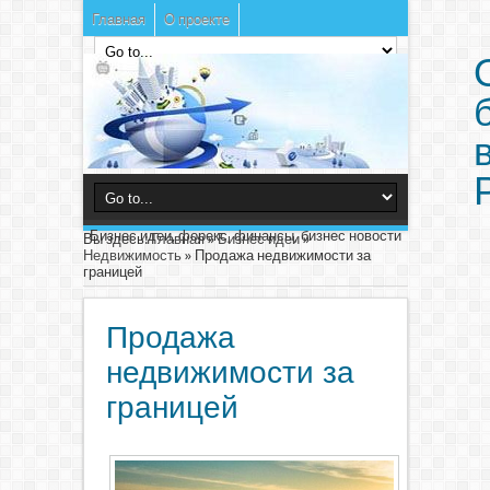
Главная
О проекте
Бизнес идеи, форекс, финансы, бизнес новости
Вы здесь:
Главная
»
Бизнес идеи
»
Недвижимость
»
Продажа недвижимости за
границей
Продажа
недвижимости за
границей