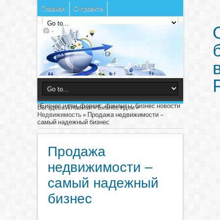
Главная
О проекте
Бизнес идеи, форекс, финансы, бизнес новости
Вы здесь:
Главная
»
Бизнес идеи
»
Недвижимость
»
Продажа недвижимости –
самый надежный бизнес
Продажа
недвижимости –
самый надежный
бизнес