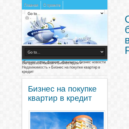
Главная
О проекте
Бизнес идеи, форекс, финансы, бизнес новости
Вы здесь:
Главная
»
Бизнес идеи
»
Недвижимость
»
Бизнес на покупке квартир в
кредит
Бизнес на покупке
квартир в кредит