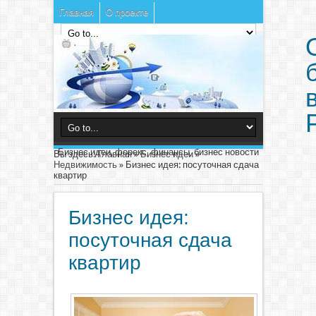
Главная
О проекте
Бизнес идеи, форекс, финансы, бизнес новости
Вы здесь:
Главная
»
Бизнес идеи
»
Недвижимость
»
Бизнес идея: посуточная сдача
квартир
Бизнес идея:
посуточная сдача
квартир