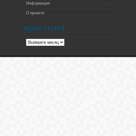
Информация
О проекте
Архив статей
Архив
статей