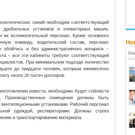
хнологических линий необходим соответствующий
ы дробильных установок и элеваторных машин,
 их вспомогательный персонал. Кроме основного
Но
очную команду, водительский состав, персонал
е обойтись и без административного аппарата –
Оте
быта – все эти кабинеты требуют соответствующей
10.0
ециалистов. При минимальном подходе количество
дцати до тридцати человек, которым ежемесячно
лату около 20 тысяч долларов.
 изготовлении извести, необходимо будет соблюсти
я. Производственные помещения должны быть
 вентиляционными установками. Рабочий персонал
ьной одеждой, респираторами. Должны строго
нению и транспортированию материала.