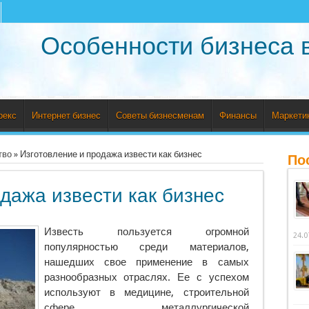
Особенности бизнеса 
рекс
Интернет бизнес
Советы бизнесменам
Финансы
Маркети
тво
»
Изготовление и продажа извести как бизнес
По
дажа извести как бизнес
Известь пользуется огромной
24.0
популярностью среди материалов,
нашедших свое применение в самых
разнообразных отраслях. Ее с успехом
используют в медицине, строительной
сфере, металлургической