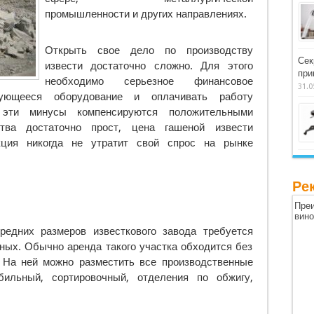
промышленности и других направлениях.
Открыть свое дело по производству
Сек
извести достаточно сложно. Для этого
при
необходимо серьезное финансовое
31.0
бующееся оборудование и оплачивать работу
 эти минусы компенсируются положительными
тва достаточно прост, цена гашеной извести
укция никогда не утратит свой спрос на рынке
Ре
Преи
вин
редних размеров известкового завода требуется
ных. Обычно аренда такого участка обходится без
 На ней можно разместить все производственные
бильный, сортировочный, отделения по обжигу,