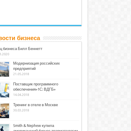
вости бизнеса
ц бизнеса Билл Беннетт
3.2020
Модернизация российских
предприятий
21.05.2018
Поставщик программного
обеспечения»1С: ВДГБ»
14.04.2018
Тренинг в отеле в Москве
30.03.2018
Smith & Nephew купила
американский бизнес травматологии