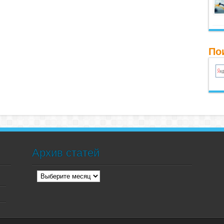
По
Архив статей
Архив
статей