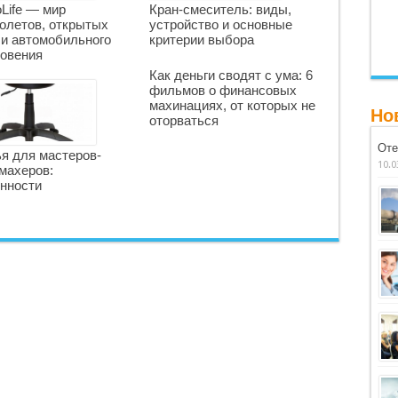
oLife — мир
Кран-смеситель: виды,
олетов, открытых
устройство и основные
 и автомобильного
критерии выбора
овения
Как деньги сводят с ума: 6
фильмов о финансовых
махинациях, от которых не
Но
оторваться
Оте
я для мастеров-
10.0
махеров:
нности