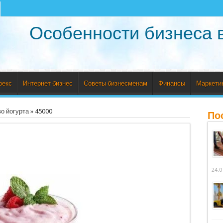
Особенности бизнеса 
рекс
Интернет бизнес
Советы бизнесменам
Финансы
Маркети
о йогурта
»
45000
По
24.0