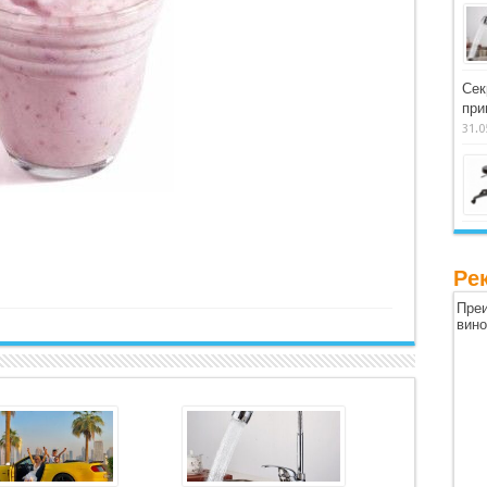
Сек
при
31.0
Ре
Преи
вин