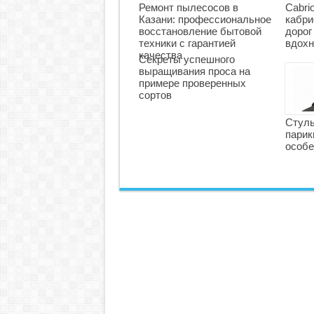
Ремонт пылесосов в
Cabri
Казани: профессиональное
кабри
восстановление бытовой
дорог
техники с гарантией
вдохн
качества
Секреты успешного
выращивания проса на
примере проверенных
сортов
Стуль
парик
особе