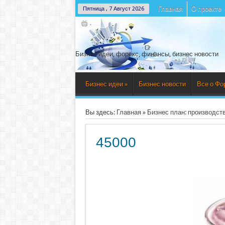
Главная
О проекте
Пятница , 7 Август 2026
Бизнес идеи, форекс, финансы, бизнес новости
Бизнес идеи
»
Бизнес новости
Все о Фо
Вы здесь:
Главная
»
Бизнес план: производств
45000