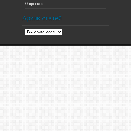
О проекте
Архив статей
Архив
статей